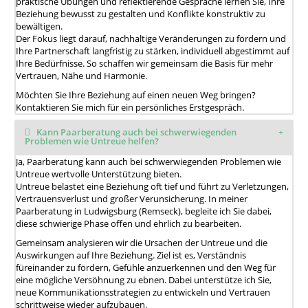
praktische Übungen und reflektierende Gespräche lernen Sie, Ihre
Beziehung bewusst zu gestalten und Konflikte konstruktiv zu
bewältigen.
Der Fokus liegt darauf, nachhaltige Veränderungen zu fördern und
Ihre Partnerschaft langfristig zu stärken, individuell abgestimmt auf
Ihre Bedürfnisse. So schaffen wir gemeinsam die Basis für mehr
Vertrauen, Nähe und Harmonie.
Möchten Sie Ihre Beziehung auf einen neuen Weg bringen?
Kontaktieren Sie mich für ein persönliches Erstgespräch.
Kann Paarberatung auch bei schwerwiegenden
Problemen wie Untreue helfen?
Ja, Paarberatung kann auch bei schwerwiegenden Problemen wie
Untreue wertvolle Unterstützung bieten.
Untreue belastet eine Beziehung oft tief und führt zu Verletzungen,
Vertrauensverlust und großer Verunsicherung. In meiner
Paarberatung in Ludwigsburg (Remseck), begleite ich Sie dabei,
diese schwierige Phase offen und ehrlich zu bearbeiten.
Gemeinsam analysieren wir die Ursachen der Untreue und die
Auswirkungen auf Ihre Beziehung. Ziel ist es, Verständnis
füreinander zu fördern, Gefühle anzuerkennen und den Weg für
eine mögliche Versöhnung zu ebnen. Dabei unterstütze ich Sie,
neue Kommunikationsstrategien zu entwickeln und Vertrauen
schrittweise wieder aufzubauen.