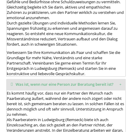
Gefühle und Bedürfnisse ohne Schuldzuweisungen zu vermitteln.
Gleichzeitig begleite ich Sie darin, aktives und empathisches
Zuhören zu praktizieren, um den Partner wirklich zu verstehen und
emotional anzunehmen.
Durch gezielte Übungen und individuelle Methoden lernen Sie,
Spannungen frühzeitig zu erkennen und angemessen darauf zu
reagieren. So entsteht eine neue Kommunikationskultur, die
Missverständnisse reduziert, Vertrauen aufbaut und den Dialog
fördert, auch in schwierigen Situationen.
Verbessern Sie Ihre Kommunikation als Paar und schaffen Sie die
Grundlage für mehr Nähe, Verständnis und eine starke
Partnerschaft. Vereinbaren Sie gerne einen Termin für Ihr
Erstgespräch in Ludwigsburg (Remseck) und starten Sie in eine
konstruktive und liebevolle Gesprächskultur.
Was ist, wenn nur eine Person zur Beratung bereit ist?
Es kommt häufig vor, dass nur ein Partner den Wunsch nach
Paarberatung äußert, während der andere noch zögert oder nicht
bereit ist, sich gemeinsam beraten zu lassen. In solchen Fällen ist es
dennoch möglich und oft sehr sinnvoll, Unterstützung in Anspruch
zu nehmen.
Als Paarberaterin in Ludwigsburg (Remseck) biete ich auch
Einzelcoaching an, das sich gezielt an den Partner richtet, der
Veränderungen anstrebt. In der Einzelberatung arbeiten wir daran,