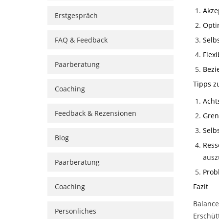
Akze
Erstgespräch
Opti
FAQ & Feedback
Selb
Flexi
Paarberatung
Bezi
Tipps z
Coaching
Acht
Feedback & Rezensionen
Gren
Selb
Blog
Ress
ausz
Paarberatung
Prob
Coaching
Fazit
Balance
Persönliches
Erschüt