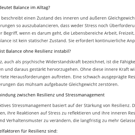
eutet Balance im Alltag?
 beschreibt einen Zustand des inneren und äußeren Gleichgewichts
rungen so auszubalancieren, dass weder Stress noch Überforderun
er Begriff, wenn es darum geht, die Lebensbereiche Arbeit, Freizeit
lance ist kein statischer Zustand. Sie erfordert kontinuierliche An
st Balance ohne Resilienz instabil?
z, auch als psychische Widerstandskraft bezeichnet, ist die Fähigke
en und daraus gestärkt hervorzugehen. Ohne diese innere Kraft w
tete Herausforderungen auftreten. Eine schwach ausgeprägte Resil
rungen das mühsam aufgebaute Gleichgewicht zerstören.
bindung zwischen Resilienz und Stressmanagement
ektives Stressmanagement basiert auf der Stärkung von Resilienz.
n, ihre Reaktionen auf Stress zu reflektieren und ihre inneren Ress
nd Verhaltensmuster zu verändern, die langfristig zu mehr Gelasse
lfaktoren für Resilienz sind: