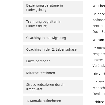
Beziehungsberatung in
Was bed
Ludwigsburg
Balance
Anforde
Trennung begleiten in
zentral
Ludwigsburg
Doch Ba
Coaching in Ludwigsburg
Warum i
Resilien
Coaching in der 2. Lebensphase
reagier
unerwar
Einzelpersonen
Verände
Mitarbeiter*innen
Die Ver
Ein eff
Stress reduzieren durch
Mensche
Kreativität
Denk- u
1. Kontakt aufnehmen
Schlüsse