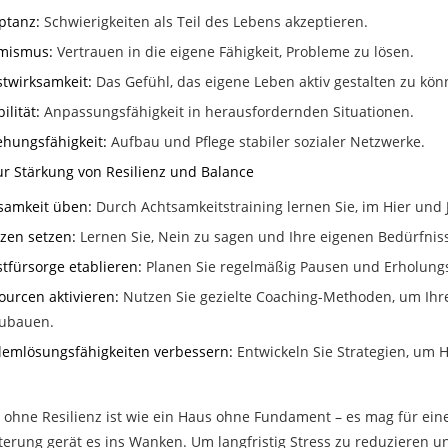
ptanz:
Schwierigkeiten als Teil des Lebens akzeptieren.
mismus:
Vertrauen in die eigene Fähigkeit, Probleme zu lösen.
stwirksamkeit:
Das Gefühl, das eigene Leben aktiv gestalten zu kön
bilität:
Anpassungsfähigkeit in herausfordernden Situationen.
ehungsfähigkeit:
Aufbau und Pflege stabiler sozialer Netzwerke.
ur Stärkung von Resilienz und Balance
samkeit üben:
Durch Achtsamkeitstraining lernen Sie, im Hier und 
zen setzen:
Lernen Sie, Nein zu sagen und Ihre eigenen Bedürfniss
stfürsorge etablieren:
Planen Sie regelmäßig Pausen und Erholung
ourcen aktivieren:
Nutzen Sie gezielte Coaching-Methoden, um Ihre
ubauen.
lemlösungsfähigkeiten verbessern:
Entwickeln Sie Strategien, um 
 ohne Resilienz ist wie ein Haus ohne Fundament – es mag für eine 
terung gerät es ins Wanken. Um langfristig Stress zu reduzieren un